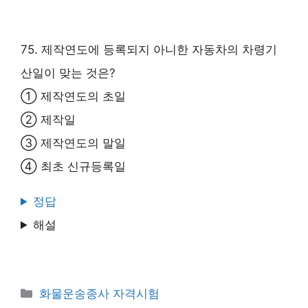
75. 제작연도에 등록되지 아니한 자동차의 차령기
산일이 맞는 것은?
① 제작연도의 초일
② 제작일
③ 제작연도의 말일
④ 최초 신규등록일
정답
해설
Categories
화물운송종사 자격시험