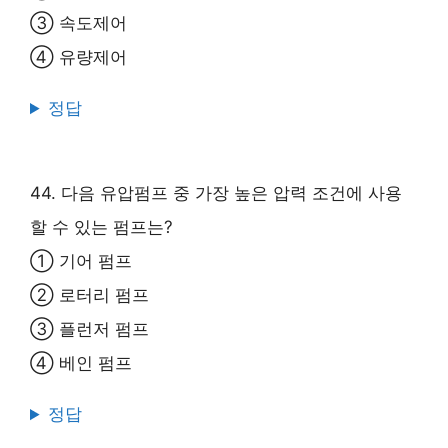
③ 속도제어
④ 유량제어
정답
44. 다음 유압펌프 중 가장 높은 압력 조건에 사용
할 수 있는 펌프는?
① 기어 펌프
② 로터리 펌프
③ 플런저 펌프
④ 베인 펌프
정답